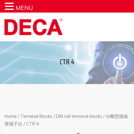
MENU
CTR 4
Home
/
Terminal Blocks
/
DIN rail terminal blocks
/
分離型接線
座端子台
/ CTR 4