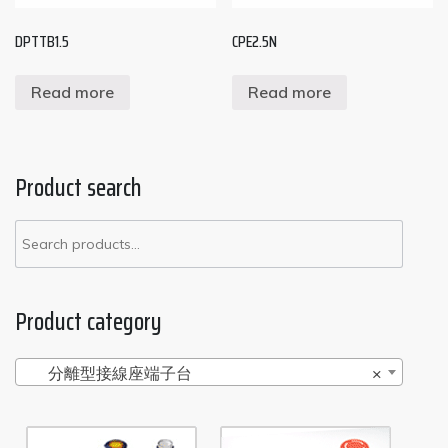
DPTTB1.5
CPE2.5N
Read more
Read more
Product search
Product category
分離型接線座端子台
×